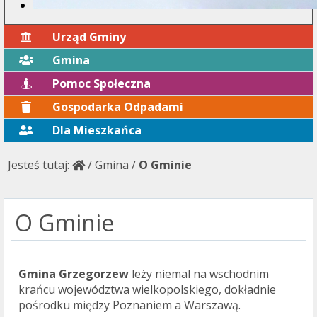
Urząd Gminy
Gmina
Pomoc Społeczna
Gospodarka Odpadami
Dla Mieszkańca
Jesteś tutaj:
/
Gmina
/
O Gminie
O Gminie
Gmina Grzegorzew
leży niemal na wschodnim
krańcu województwa wielkopolskiego, dokładnie
pośrodku między Poznaniem a Warszawą.