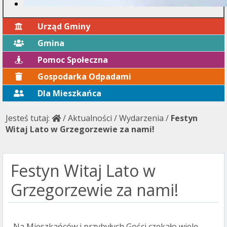
Urząd Gminy
Gmina
Pomoc Społeczna
Gospodarka Odpadami
Dla Mieszkańca
Jesteś tutaj:
/
Aktualności
/
Wydarzenia
/
Festyn
Witaj Lato w Grzegorzewie za nami!
Festyn Witaj Lato w
Grzegorzewie za nami!
Na Mieszkańców i przybyłych Gości czekało wiele