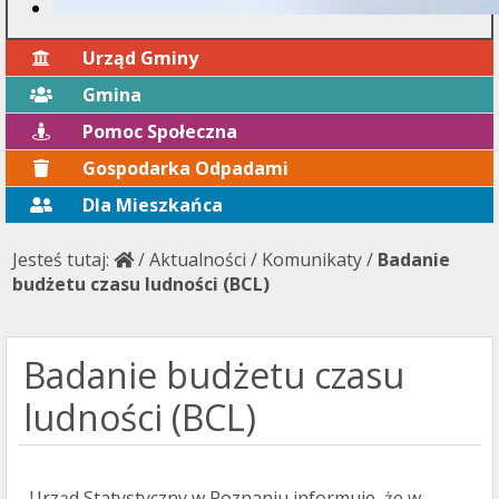
Urząd Gminy
Gmina
Pomoc Społeczna
Gospodarka Odpadami
Dla Mieszkańca
Jesteś tutaj:
/
Aktualności
/
Komunikaty
/
Badanie
budżetu czasu ludności (BCL)
Badanie budżetu czasu
ludności (BCL)
Urząd Statystyczny w Poznaniu informuje, że w