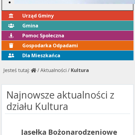
Urząd Gminy
Gmina
Pomoc Społeczna
Gospodarka Odpadami
Dla Mieszkańca
Jesteś tutaj:
/
Aktualności
/
Kultura
Najnowsze aktualności z
działu Kultura
Jasełka Bożonarodzeniowe