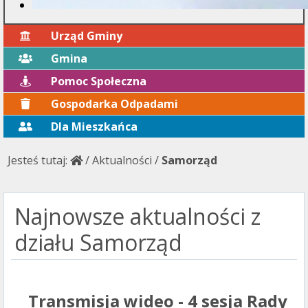
Urząd Gminy
Gmina
Pomoc Społeczna
Gospodarka Odpadami
Dla Mieszkańca
Jesteś tutaj:
/
Aktualności
/
Samorząd
Najnowsze aktualności z
działu Samorząd
Transmisja wideo - 4 sesja Rady