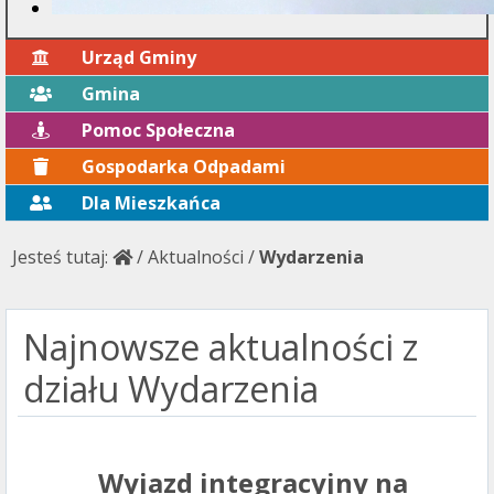
Urząd Gminy
Gmina
Pomoc Społeczna
Gospodarka Odpadami
Dla Mieszkańca
Jesteś tutaj:
/
Aktualności
/
Wydarzenia
Najnowsze aktualności z
działu Wydarzenia
Wyjazd integracyjny na