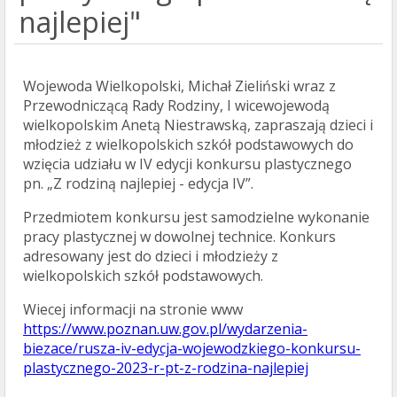
najlepiej"
Wojewoda Wielkopolski, Michał Zieliński wraz z
Przewodniczącą Rady Rodziny, I wicewojewodą
wielkopolskim Anetą Niestrawską, zapraszają dzieci i
młodzież z wielkopolskich szkół podstawowych do
wzięcia udziału w IV edycji konkursu plastycznego
pn. „Z rodziną najlepiej - edycja IV”.
Przedmiotem konkursu jest samodzielne wykonanie
pracy plastycznej w dowolnej technice. Konkurs
adresowany jest do dzieci i młodzieży z
wielkopolskich szkół podstawowych.
Wiecej informacji na stronie www
https://www.poznan.uw.gov.pl/wydarzenia-
biezace/rusza-iv-edycja-wojewodzkiego-konkursu-
plastycznego-2023-r-pt-z-rodzina-najlepiej