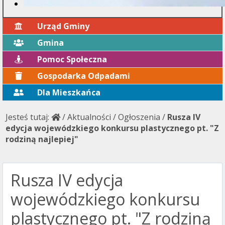
Urząd Gminy
Gmina
Pomoc Społeczna
Gospodarka Odpadami
Dla Mieszkańca
Jesteś tutaj:
/
Aktualności
/
Ogłoszenia
/
Rusza IV
edycja wojewódzkiego konkursu plastycznego pt. "Z
rodziną najlepiej"
Rusza IV edycja
wojewódzkiego konkursu
plastycznego pt. "Z rodziną